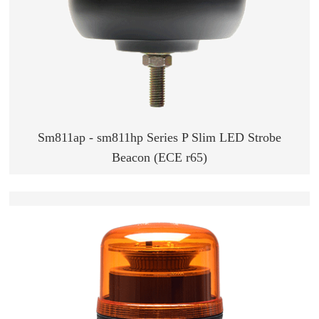
Sm811ap - sm811hp Series P Slim LED Strobe
Beacon (ECE r65)