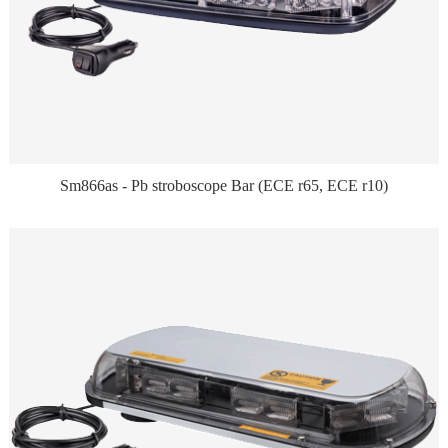
Sm866as - Pb stroboscope Bar (ECE r65, ECE r10)