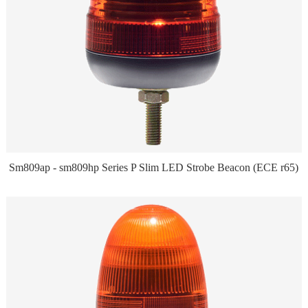
Sm809ap - sm809hp Series P Slim LED Strobe Beacon (ECE r65)