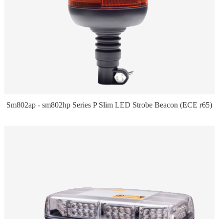
Sm802ap - sm802hp Series P Slim LED Strobe Beacon (ECE r65)